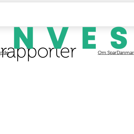
srapporter
onde
Om SparDanmark