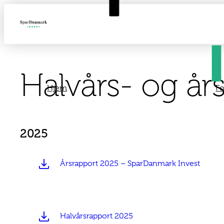
Spring
til
indhold
Halvårs- og år
Hjem
F
2025
Årsrapport 2025 – SparDanmark Invest
Halvårsrapport 2025