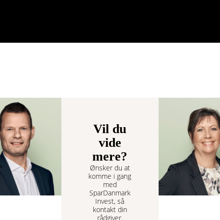
Vil du
vide
mere?
Ønsker du at
komme i gang
med
SparDanmark
Invest, så
kontakt din
rådgiver.