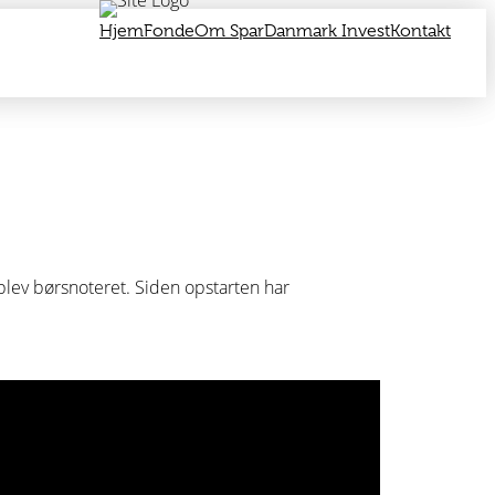
Hjem
Fonde
Om SparDanmark Invest
Kontakt
 blev børsnoteret. Siden opstarten har